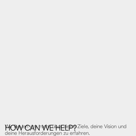
MOANET
Shopify Shop / E-Commerce Beratung / Custom
Programmierung
HOW CAN WE HELP?
Wir freuen uns mehr über deine Ziele, deine Vision und
deine Herausforderungen zu erfahren.