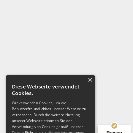
×
Diese Webseite verwendet
Cookies.
Kundenbewertungen und Erfahrungen zu
helpingbrands.de
Wir verwenden Cookies, um die
Benutzerfreundlichkeit unserer Website zu
SEHR GUT
100%
verbessern. Durch die weitere Nutzung
Empfehlungen auf
unserer Webseite stimmen Sie der
ProvenExpert.com
4,88 / 5,00
Verwendung von Cookies gemäß unserer
Cookie-Richtlinie zu.
Weitere Informationen