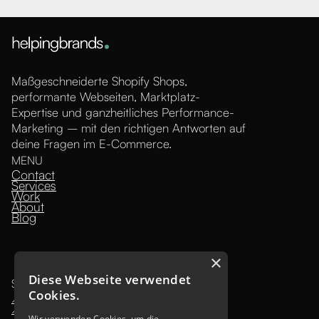
Maßgeschneiderte Shopify Shops,
performante Webseiten, Marktplatz-
Expertise und ganzheitliches Performance-
Marketing – mit den richtigen Antworten auf
deine Fragen im E-Commerce.
MENU
Contact
Services
Work
About
Blog
×
Diese Webseite verwendet
SOCIAL MEDIA
Cookies.
Kundenbewertungen und Erfahrungen zu
↗ Instagram
helpingbrands.de
↗ LinkedIn
Wir verwenden Cookies, um die