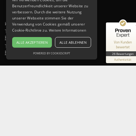
Benutzerfreundlichkeit unserer Website zu
SEHR GUT
100%
verbessern. Durch die weitere Nutzung
Empfehlungen auf
unserer Webseite stimmen Sie der
ProvenExpert.com
4,88 / 5,00
KONTAKT:
Verwendung von Cookies gemäß unserer
Cookie-Richtlinie zu.
Weitere Informationen
T: +49 30 21923709
26
hello@helpingbrands.de
Von Kunden
ALLE AKZEPTIEREN
ALLE ABLEHNEN
Bewertungen auf ProvenExpert.com
TERMIN BUCHEN:
bewertet
hier vereinbaren
POWERED BY COOKIESCRIPT
26 Bewertungen
Blick aufs ProvenExpert-Profil werfen
Authentizität