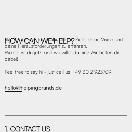
MOANET
Shopify Shop / E-Commerce Beratung / Custom
Programmierung
HOW CAN WE HELP?
Wir freuen uns mehr über deine Ziele, deine Vision und
deine Herausforderungen zu erfahren.
Wo stehst du jetzt und wo willst du hin? Wir helfen dir
dabei!
Feel free to say hi - just call us +49 30 21923709
hello@helpingbrands.de
1. CONTACT US